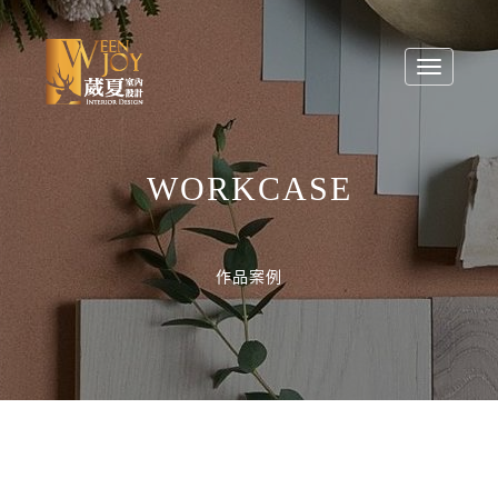
Toggle nav
WORKCASE
作品案例