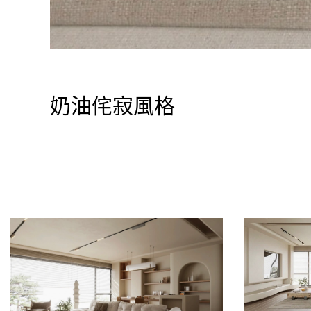
奶油侘寂風格