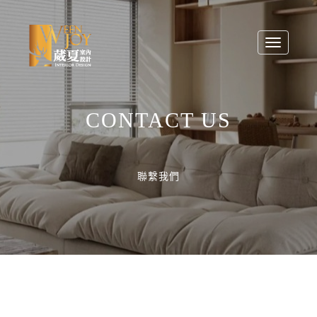
Toggle nav
CONTACT US
聯繫我們